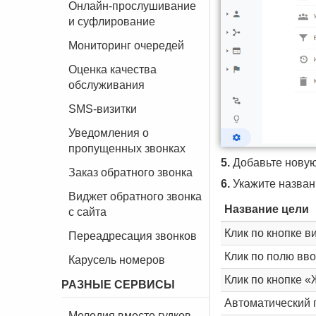
Онлайн-прослушивание
и суфлирование
Мониторинг очередей
Оценка качества
обслуживания
SMS-визитки
Уведомления о
пропущенных звонках
5.
Добавьте новую
Заказ обратного звонка
6.
Укажите названи
Виджет обратного звонка
Название цели
с сайта
Клик по кнопке в
Переадресация звонков
Клик по полю вв
Карусель номеров
Клик по кнопке «
РАЗНЫЕ СЕРВИСЫ
Автоматический 
Мелодия вместо гудков