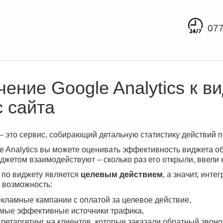
077
ение Google Analytics к в
с сайта
– это сервис, собирающий детальную статистику действий п
 Analytics вы можете оценивать эффективность виджета обр
иджетом взаимодействуют – сколько раз его открыли, ввели 
к по виджету является
целевым действием
, а значит, инт
м возможность:
екламные кампании с оплатой за целевое действие,
мые эффективные источники трафика,
ретаргетинг на клиентов, которые заказали обратный звонок