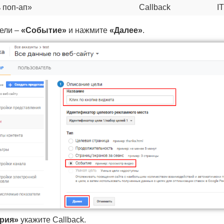
 поп-ап»
Callback
I
ели –
«Событие»
и нажмите
«Далее»
.
ория»
укажите Callback.