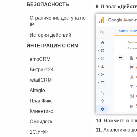
БЕЗОПАСНОСТЬ
9.
В поле
«Дейст
Ограничение доступа по
IP
История действий
ИНТЕГРАЦИЯ С CRM
amoCRM
Битрикс24
retailCRM
Altegio
ПланФикс
Клиентикс
10.
Нажмите кноп
Омнидеск
11.
Аналогично доб
1C:УНФ