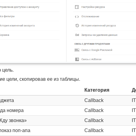
 цель.
е цели, скопировав ее из таблицы.
Категория
Д
иджета
Callback
I
ода номера
Callback
I
Жду звонка»
Callback
I
показ поп-апа
Callback
I