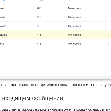
ать коллеге можно напрямую из окна поиска и из списка уча
 о входящем сообщении
бщениях в мессенджере всплывают push-уведомления. Кли