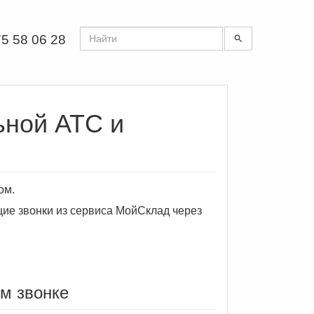
5 58 06 28
ьной АТС и
ом.
щие звонки из сервиса МойСклад через
м звонке